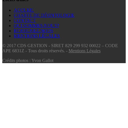
ACCUEIL
CHARTE DE DÉONTOLOGIE
CONTACT
QUI SOMMES-NOUS?
REJOIGNEZ-NOUS
MENTIONS LÉGALES
© 2017 CDS GESTION - SIRET 829 299 932 00022 – CODE
APE 6831Z - Tous droits réservés. -
Mentions Légales
Crédits photos : Yvon Gallot