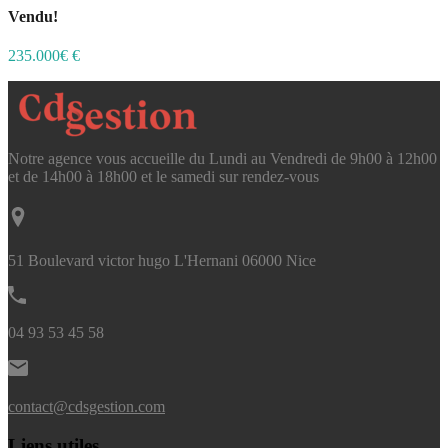
Vendu!
235.000€ €
Notre agence vous accueille du Lundi au Vendredi de 9h00 à 12h00
et de 14h00 à 18h00 et le samedi sur rendez-vous
51 Boulevard victor hugo L'Hernani 06000 Nice
04 93 53 45 58
contact@cdsgestion.com
Liens utiles